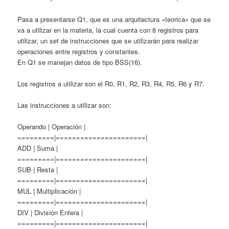
Pasa a presentarse Q1, que es una arquitectura «teorica» que se
va a utilizar en la materia, la cual cuenta con 8 registros para
utilizar, un set de instrucciones que se utilizarán para realizar
operaciones entre registros y constantes.
En Q1 se manejan datos de tipo BSS(16).
Los registros a utilizar son el R0, R1, R2, R3, R4, R5, R6 y R7.
Las instrucciones a utilizar son:
Operando | Operación |
=========|======================|
ADD | Suma |
=========|======================|
SUB | Resta |
=========|======================|
MUL | Multiplicación |
=========|======================|
DIV | División Entera |
=========|======================|