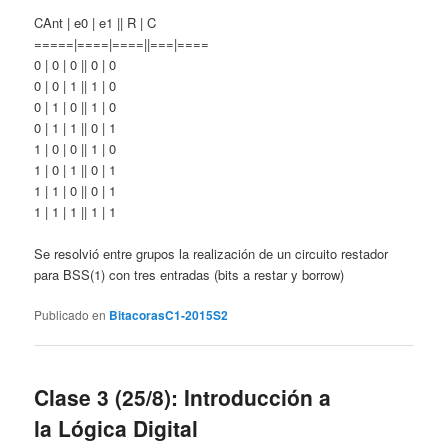
CAnt | e0 | e1 || R | C
=====|====|====||===|====
0 | 0 | 0 || 0 | 0
0 | 0 | 1 || 1 | 0
0 | 1 | 0 || 1 | 0
0 | 1 | 1 || 0 | 1
1 | 0 | 0 || 1 | 0
1 | 0 | 1 || 0 | 1
1 | 1 | 0 || 0 | 1
1 | 1 | 1 || 1 | 1
Se resolvió entre grupos la realización de un circuito restador
para BSS(1) con tres entradas (bits a restar y borrow)
Publicado en
BitacorasC1-2015S2
Clase 3 (25/8): Introducción a
la Lógica Digital