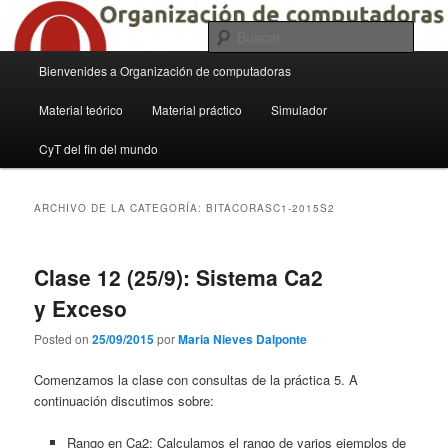
Ir
Ir
al
al
Busc
contenido
contenido
Menú
Bienvenides a Organización de computadoras
principal
secundario
Organización de Computadoras
principal
Material teórico
Material práctico
Simulador
CyT del fin del mundo
ARCHIVO DE LA CATEGORÍA:
BITACORASC1-2015S2
Clase 12 (25/9): Sistema Ca2
y Exceso
Posted on
25/09/2015
por
Maria Nieves Dalponte
Comenzamos la clase con consultas de la práctica 5. A
continuación discutimos sobre:
Rango en Ca2: Calculamos el rango de varios ejemplos de