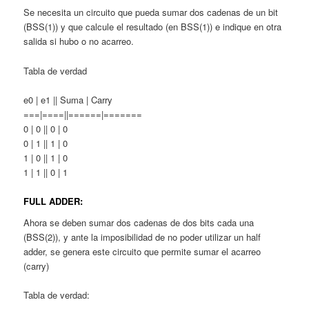
Se necesita un circuito que pueda sumar dos cadenas de un bit
(BSS(1)) y que calcule el resultado (en BSS(1)) e indique en otra
salida si hubo o no acarreo.
Tabla de verdad
e0 | e1 || Suma | Carry
===|====||======|=======
0 | 0 || 0 | 0
0 | 1 || 1 | 0
1 | 0 || 1 | 0
1 | 1 || 0 | 1
FULL ADDER:
Ahora se deben sumar dos cadenas de dos bits cada una
(BSS(2)), y ante la imposibilidad de no poder utilizar un half
adder, se genera este circuito que permite sumar el acarreo
(carry)
Tabla de verdad: