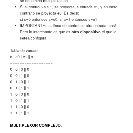
se denomina multiplexación
Si el control vale 1, se proyecta la entrada e1, y en caso
contrario se proyecta e0. Es decir:
si c=0 entonces s=e0, si c=1 entonces s=e1
IMPORTANTE: La línea de control es otra entrada mas!
Pero lo interesante es que es
otro dispositivo
el que la
setea/configura.
Tabla de verdad:
c | e0 | e1 || s
==================
0 | 0 | 0 || 0
0 | 0 | 1 || 0
0 | 1 | 0 || 1
0 | 1 | 1 || 1
1 | 0 | 0 || 0
1 | 0 | 1 || 1
1 | 1 | 0 || 0
1 | 1 | 1 || 1
MULTIPLEXOR COMPLEJO: