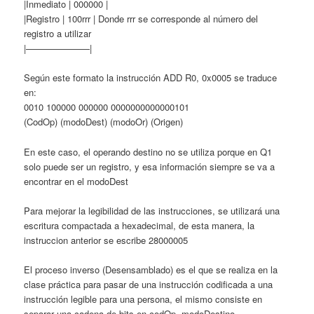
|Inmediato | 000000 |
|Registro | 100rrr | Donde rrr se corresponde al número del
registro a utilizar
|———————|
Según este formato la instrucción ADD R0, 0x0005 se traduce
en:
0010 100000 000000 0000000000000101
(CodOp) (modoDest) (modoOr) (Origen)
En este caso, el operando destino no se utiliza porque en Q1
solo puede ser un registro, y esa información siempre se va a
encontrar en el modoDest
Para mejorar la legibilidad de las instrucciones, se utilizará una
escritura compactada a hexadecimal, de esta manera, la
instruccion anterior se escribe 28000005
El proceso inverso (Desensamblado) es el que se realiza en la
clase práctica para pasar de una instrucción codificada a una
instrucción legible para una persona, el mismo consiste en
separar una cadena de bits en codOp, modoDestino,