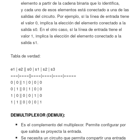
elemento a partir de la cadena binaria que lo identifica,
y cada uno de esos elementos está conectado a una de las
salidas del circuito. Por ejemplo, si la línea de entrada tiene
el valor 0, implica la elección del elemento conectado a la
salida s0. En el otro caso, si la línea de entrada tiene el
valor 1, implica la elección del elemento conectado a la
salida s1.
Tabla de verdad:
e1 | e2 || s0 | s1 | s2 | s3
===|====||====|====|====|=====
0 | 0 || 1 | 0 | 0 | 0
0 | 1 || 0 | 1 | 0 | 0
1 | 0 || 0 | 0 | 1 | 0
1 | 1 || 0 | 0 | 0 | 1
DEMULTIPLEXOR (DEMUX):
Es el complemento del multiplexor. Permite configurar por
que salida se proyecta la entrada.
Se necesita un circuito que permita compartir una entrada