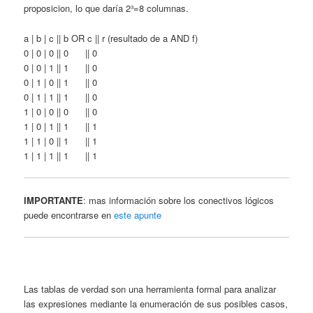
proposicion, lo que daría 2³=8 columnas.
a | b | c || b OR c || r (resultado de a AND f)
0 | 0 | 0 || 0 || 0
0 | 0 | 1 || 1 || 0
0 | 1 | 0 || 1 || 0
0 | 1 | 1 || 1 || 0
1 | 0 | 0 || 0 || 0
1 | 0 | 1 || 1 || 1
1 | 1 | 0 || 1 || 1
1 | 1 | 1 || 1 || 1
IMPORTANTE
: mas información sobre los conectivos lógicos
puede encontrarse en
este apunte
Las tablas de verdad son una herramienta formal para analizar
las expresiones mediante la enumeración de sus posibles casos,